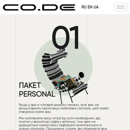
RU
EN
UA
01
ПАКЕТ
PERSONAL
Якщо у вас є готовий дизайн-проєкт, але вас не
влаштовують пропозиції меблевих салонів, цей пакет
створено саме вас.
Ми наповнимо ваш інтер'єр усім необхідним, від
плитки у ванній до пуфів у вітальні, тож вам не
доведеться самостійно підбирати комплектуючі в
різних салонах. Працюючи з нами, ви отримаєте все