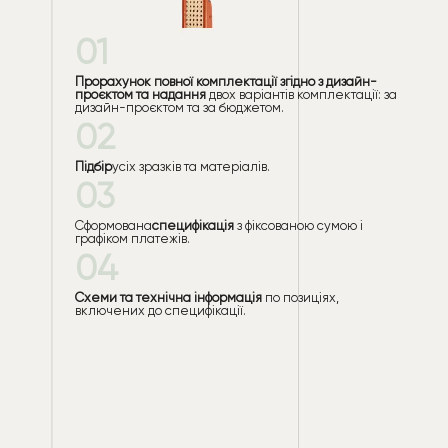
01
Прорахунок повної комплектації згідно з дизайн-
проєктом та надання
двох варіантів комплектації: за
дизайн-проєктом та за бюджетом.
02
Підбір
усіх зразків та матеріалів.
03
Сформована
специфікація
з фіксованою сумою і
графіком платежів.
04
Схеми та технічна інформація
по позиціях,
включених до специфікації.