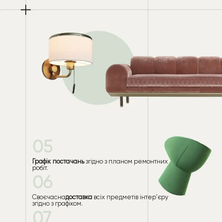
05
Графік постачань
згідно з планом ремонтних
робіт.
06
Своєчасна
доставка
всіх предметів інтер'єру
згідно з графіком.
07